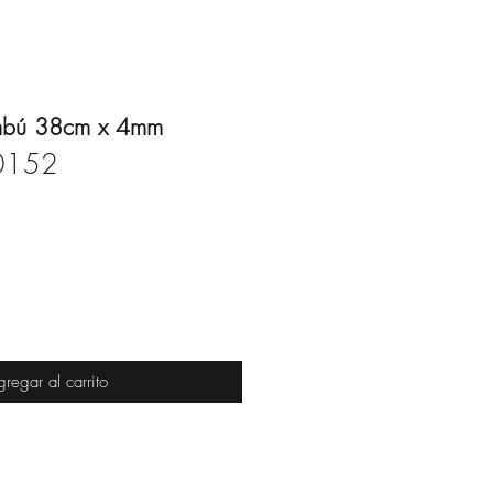
ambú 38cm x 4mm
0152
regar al carrito