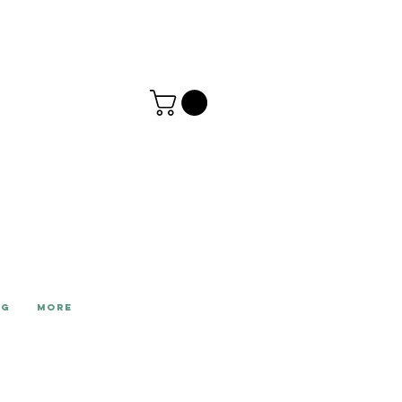
NG
More