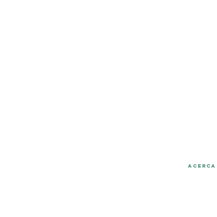
Atención al Cliente a travé
Acerca