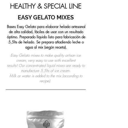
HEALTHY & SPECIAL LINE
EASY GELATO MIXES
Bases Easy Gelato para elaborar helado artesanal
de alta calidad, fáciles de usar con un resultado
óptimo. Preparado líquido listo para fabricación de
5,5lts de helado. Se prepara añadiendo leche o
agua al mix (según receta).
Easy Gelato mixes to make quality artisan ice
cream, very easy to use with excellent
results! Our concentrated liquid mixes are ready to
manufacture 5,5lts of ice cream.
Milk or water is added to the mix (according to
recipe).