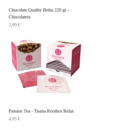
Chocolate Quality Bolsa 220 gr -
Chocolatera
Precio
2,90 €
Passion Tea - Tisana Rooibos Relax
Precio
4,95 €