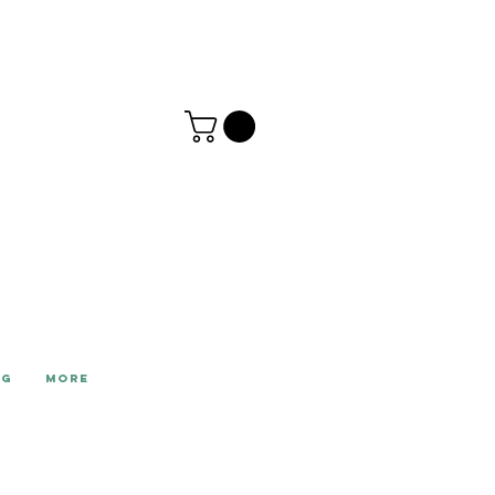
NG
More