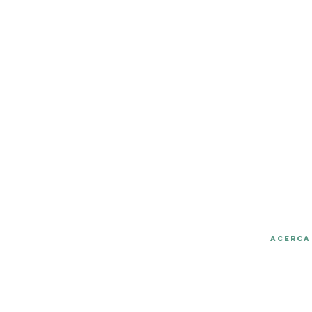
Atención al Cliente a travé
Acerca