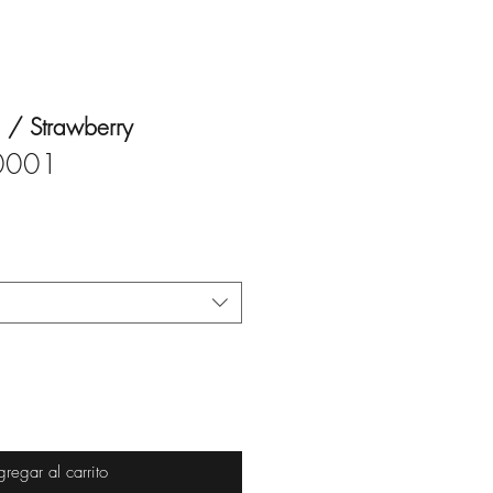
a / Strawberry
0001
regar al carrito