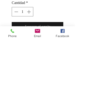
Cantidad
*
Agregar al carrito
Phone
Email
Facebook
Bote 5kg
Precio 25.40€ kilo
Preparado en crema indicado
principalmente para vetear y
decorar helados. Suave crema de
pistacho con inclusiones de pasta
kataifi. Ideal para elaborar helado
de chocolate.
ALÉRGENOS: frutos secos
INDICACIONES DE USO: Listo
para su uso directo.