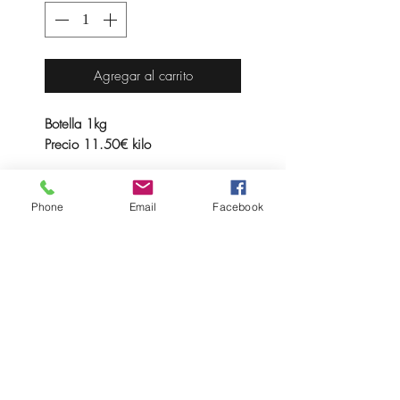
Agregar al carrito
Botella 1kg
Precio 11.50€ kilo
Topping Chocowaffle sabor de
chocolate y avellana, para decorar
Phone
Email
Facebook
helados, postres, tartas y otros
preparados o bebidas.
ALÉRGENOS: Contiene leche,
frutos secos y soja. Puede contener
trazas de huevo, cereales con
gluten, frutos secos de cáscara y
productos derivados.
Fabricado en una instalación que
elabora productos con leche,