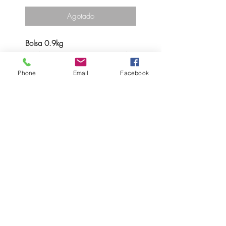
Agotado
Bolsa 0.9kg
CAJA COMPLETE DE 10 BOLSAS
Precio 9.33€ kilo mix
Phone
Email
Facebook
Preparado en GEL para la
elaboración de granizados.
- DOSIS: 0.9Kg / 4 lt agua
- VIDA ÚTIL: 12 Meses.
- ALMACENAMIENTO: Conservar
en lugar fresco y seco.
- ALÉRGENOS: Puede contener
trazas de leche, soja, huevo, frutos
secos de cáscara y productos
derivados.
- SIN OGM (producto no