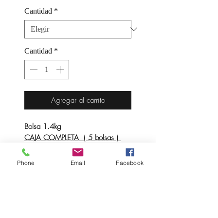
Cantidad
*
Cantidad
*
Agregar al carrito
Bolsa 1.4kg
CAJA COMPLETA ( 5 bolsas )
Precio 12.00€ kilo mix
Phone
Email
Facebook
Base en gel para la preparación
de helado de NATA. Se prepara
añadiendo leche al mix.
- DOSIS: 1.4 Kg / 2.6 lt Leche