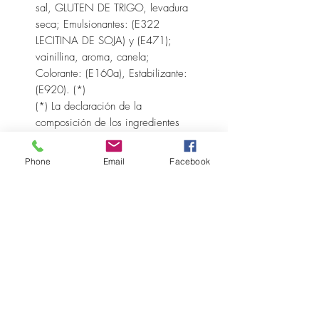
sal, GLUTEN DE TRIGO, levadura
seca; Emulsionantes: (E322
LECITINA DE SOJA) y (E471);
vainillina, aroma, canela;
Colorante: (E160a), Estabilizante:
(E920). (*)
(*) La declaración de la
composición de los ingredientes
se basa en la información
proporcionada por los
Phone
Email
Facebook
proveedores.
ALÉRGENOS:
Contiene gluten, leche (incluida la
lactosa), soja y huevo
deshidratado. Puede contener
trazas de frutos secos y derivados.
INDICACIONES DE USO: